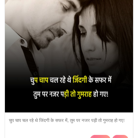
चुप चाप चल रहे थे जिंदगी के सफर में, तुम पर नजर पड़ी तो गुमराह हो गए!