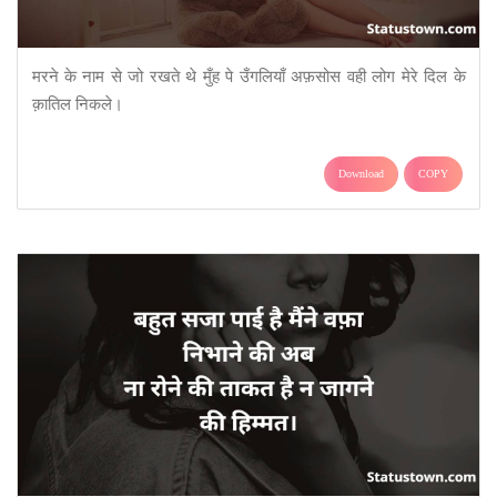
मरने के नाम से जो रखते थे मुँह पे उँगलियाँ अफ़सोस वही लोग मेरे दिल के
क़ातिल निकले।
Download
COPY