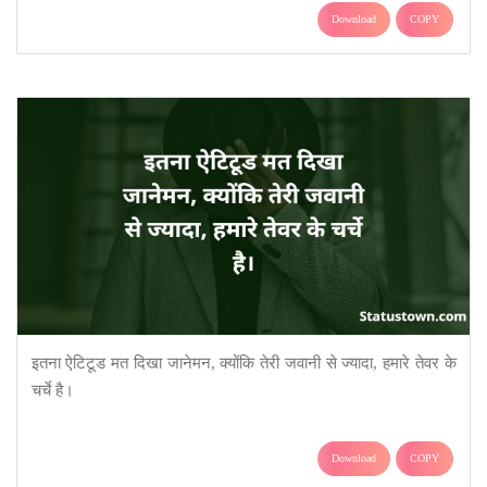
Download
COPY
इतना ऐटिटूड मत दिखा जानेमन, क्योंकि तेरी जवानी से ज्यादा, हमारे तेवर के
चर्चे है।
Download
COPY