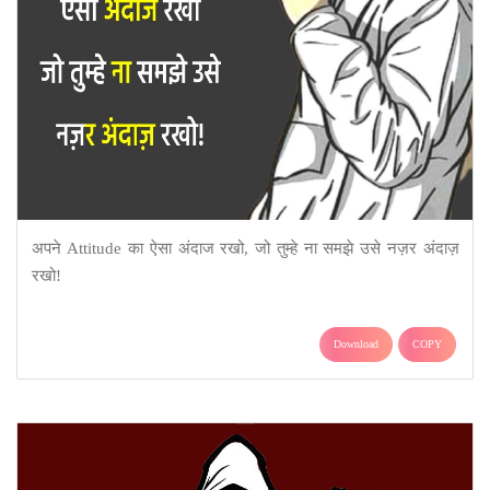
अपने Attitude का ऐसा अंदाज रखो, जो तुम्हे ना समझे उसे नज़र अंदाज़
रखो!
Download
COPY