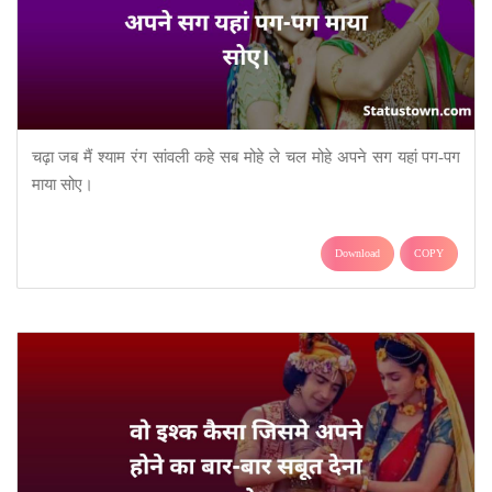
चढ़ा जब मैं श्याम रंग सांवली कहे सब मोहे ले चल मोहे अपने सग यहां पग-पग
माया सोए।
Download
COPY