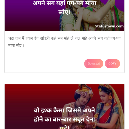
चढ़ा जब मैं श्याम रंग सांवली कहे सब मोहे ले चल मोहे अपने सग यहां पग-पग
माया सोए।
Download
COPY