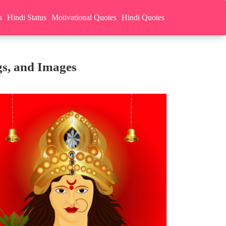
s
Hindi Status
Motivational Quotes
Hindi Quotes
gs, and Images