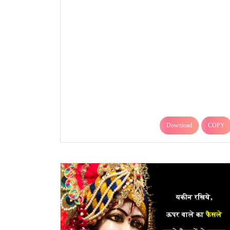
Download
COPY