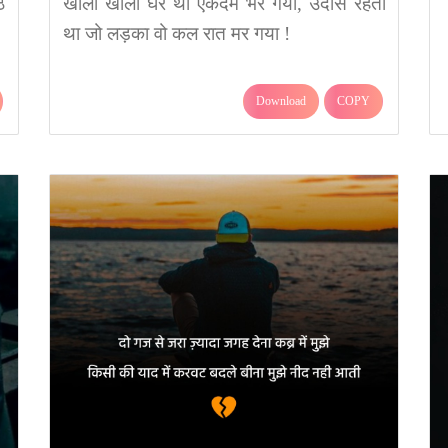
े
खाली खाली घर था एकदम भर गया, उदास रहता
था जो लड़का वो कल रात मर गया !
Download
COPY