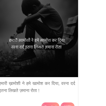
हमारी ख़ामोशी ने हमे खामोश कर दिया, वरना दर्द
इतना लिखते ज़माना रोता !