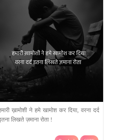
हमारी ख़ामोशी ने हमे खामोश कर दिया, वरना दर्द
इतना लिखते ज़माना रोता !