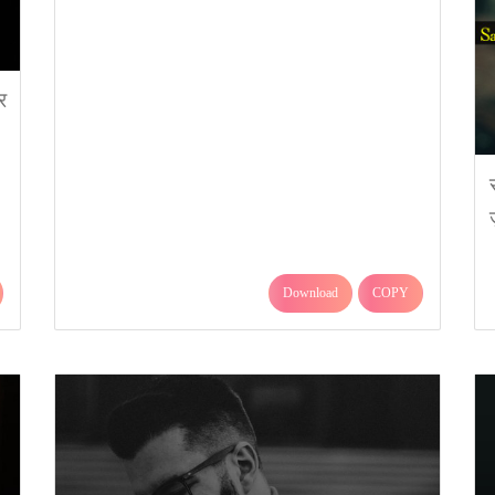
र
Download
COPY