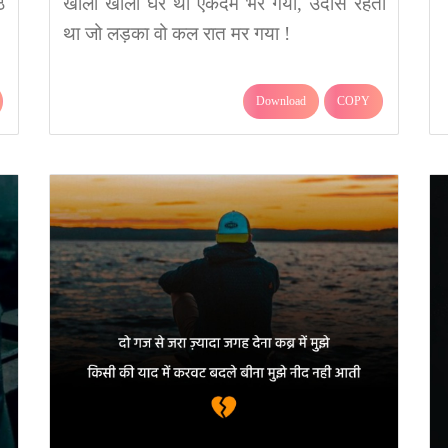
े
खाली खाली घर था एकदम भर गया, उदास रहता
था जो लड़का वो कल रात मर गया !
Download
COPY