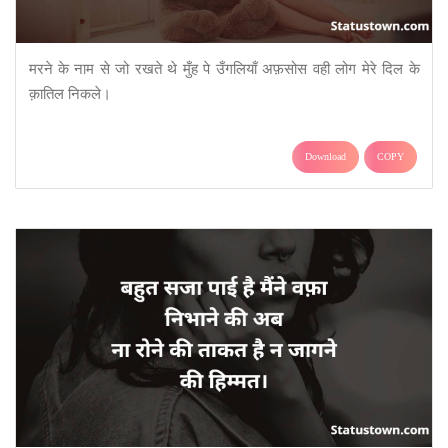
मरने के नाम से जो रखते थे मुँह पे उँगलियाँ अफ़सोस वही लोग मेरे दिल के
क़ातिल निकले।
Download
COPY