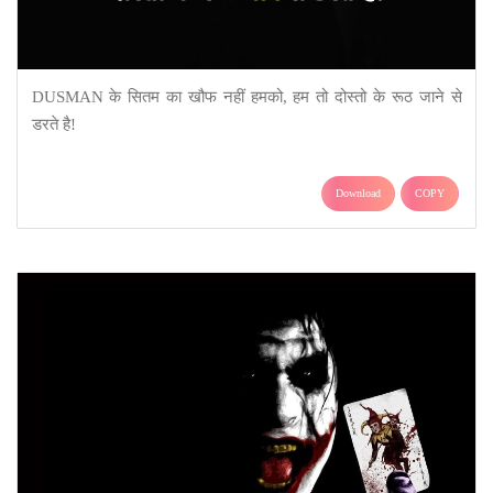
DUSMAN के सितम का खौफ नहीं हमको, हम तो दोस्तो के रूठ जाने से
डरते है!
Download
COPY