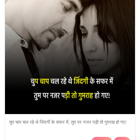
चुप चाप चल रहे थे जिंदगी के सफर में, तुम पर नजर पड़ी तो गुमराह हो गए!