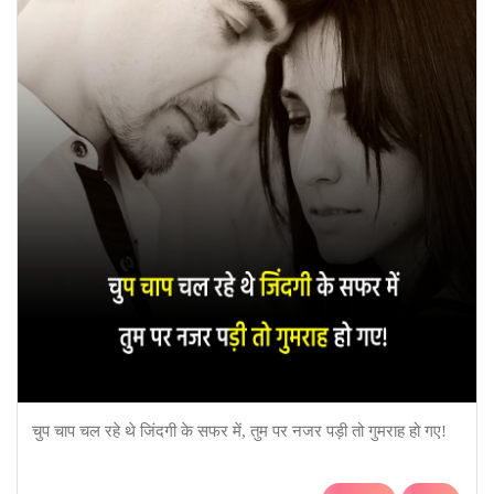
चुप चाप चल रहे थे जिंदगी के सफर में, तुम पर नजर पड़ी तो गुमराह हो गए!