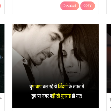
Download
COPY
ो