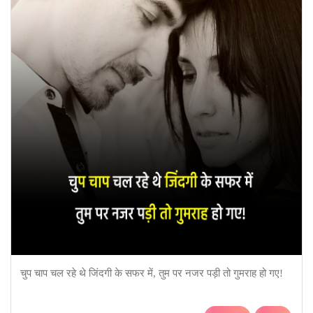
चुप चाप चल रहे थे जिंदगी के सफर में, तुम पर नजर पड़ी तो गुमराह हो गए!