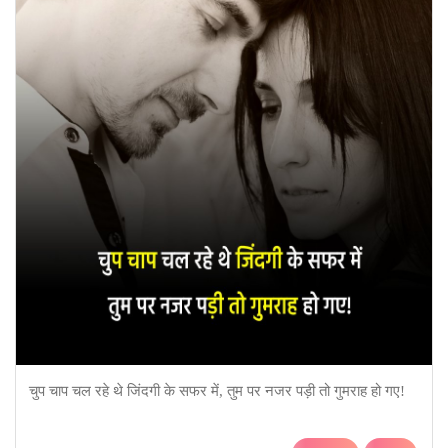
चुप चाप चल रहे थे जिंदगी के सफर में, तुम पर नजर पड़ी तो गुमराह हो गए!