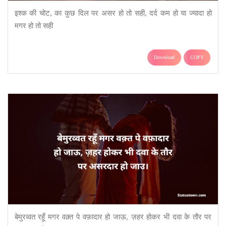
इश्क की चोट, का कुछ दिल पर असर हो तो सही, दर्द कम हो या ज्यादा हो
मगर हो तो सही
Download
COPY
बेमुरव्वत रहूँ मगर वक़्त पे वफ़ादार हो जाऊ, ज़हर होकर भी दवा के तौर पर