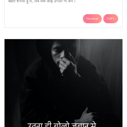
बहोत शरीफ हु में, जब तक कोई उंगली ना करे।
Download
COPY