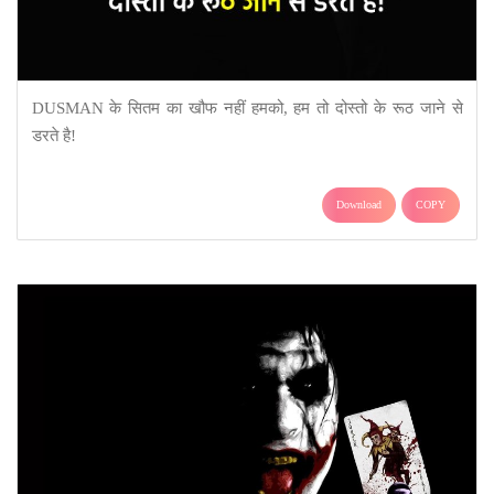
DUSMAN के सितम का खौफ नहीं हमको, हम तो दोस्तो के रूठ जाने से
डरते है!
Download
COPY