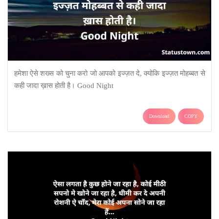
हमेशा ऐसे शख्स को चुना करो जो आपको इज्ज़त दे, क्योकि इज्ज़त मोहब्बत से
कही जादा ख़ास होती है। Good Night
Download
COPY