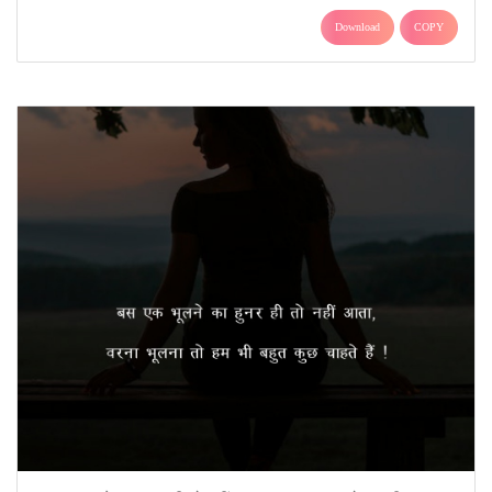
Download
COPY