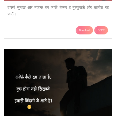
दास्तां सुनाऊं और मज़ाक़ बन जाऊँ बेहतर है मुस्कुराऊं और ख़ामोश रह
जाऊँ।
Download
COPY