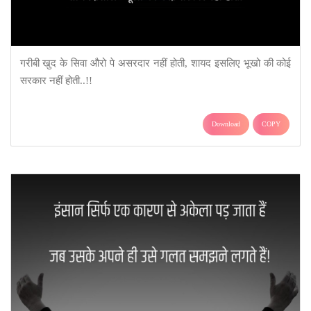
गरीबी खुद के सिवा औरो पे ‪असरदार नहीं होती, शायद इसलिए ‪‎भूखो की कोई
सरकार नहीं होती..!!
Download
COPY