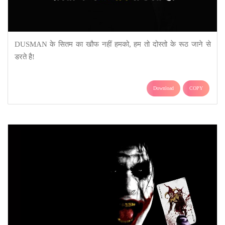
DUSMAN के सितम का खौफ नहीं हमको, हम तो दोस्तो के रूठ जाने से
डरते है!
Download
COPY