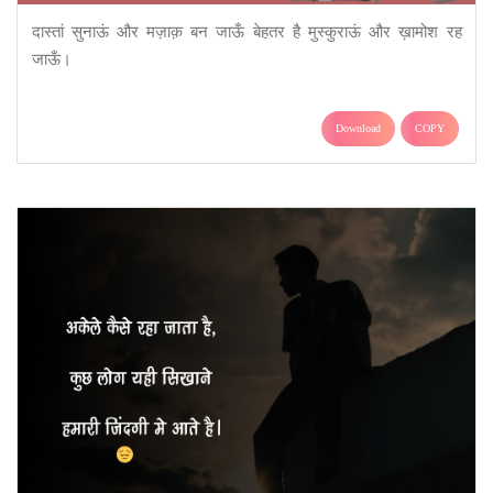
दास्तां सुनाऊं और मज़ाक़ बन जाऊँ बेहतर है मुस्कुराऊं और ख़ामोश रह
जाऊँ।
Download
COPY