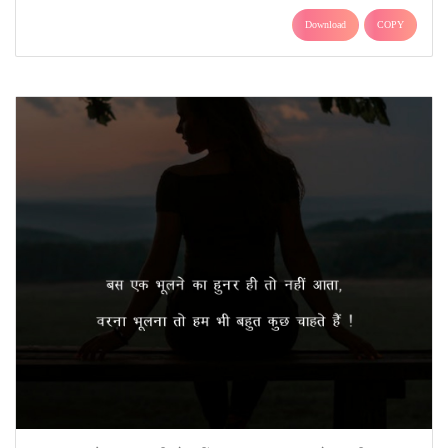
Download
COPY