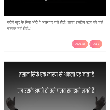
गरीबी खुद के सिवा औरो पे ‪असरदार नहीं होती, शायद इसलिए ‪‎भूखो की कोई
सरकार नहीं होती..!!
Download
COPY