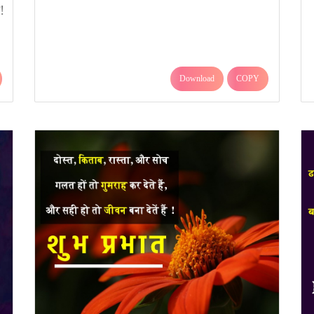
!
Download
COPY