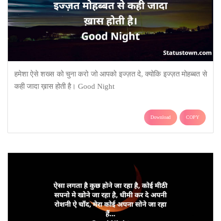
हमेशा ऐसे शख्स को चुना करो जो आपको इज्ज़त दे, क्योकि इज्ज़त मोहब्बत से
कही जादा ख़ास होती है। Good Night
Download
COPY