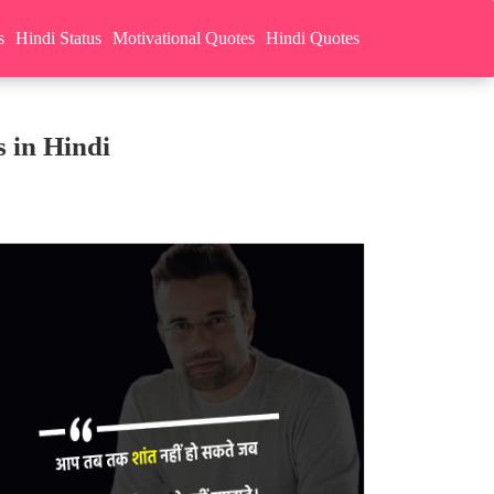
s
Hindi Status
Motivational Quotes
Hindi Quotes
 in Hindi