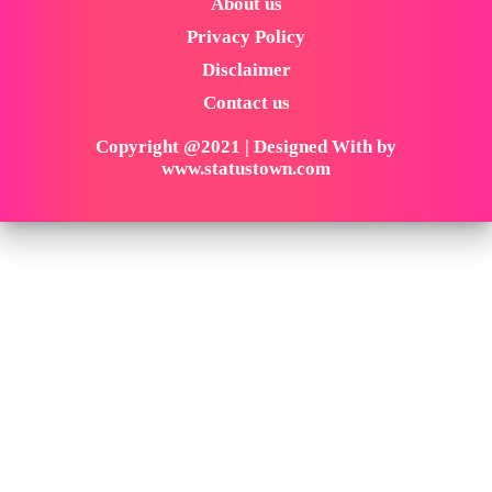
About us
Privacy Policy
Disclaimer
Contact us
Copyright @2021 | Designed With by
www.statustown.com