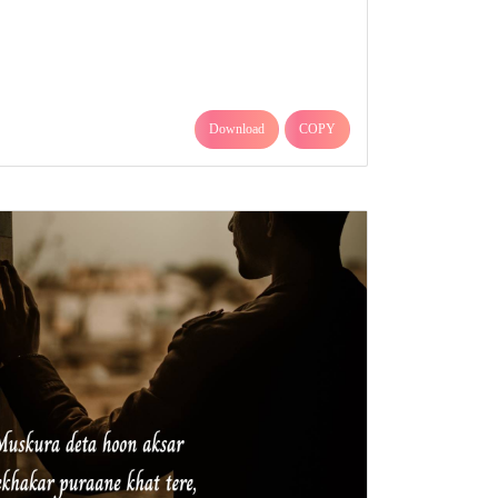
Download
COPY