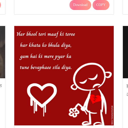
Download
COPY
क