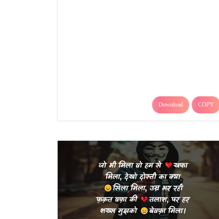
Download
COPY