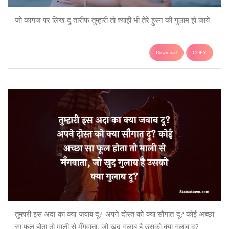
जो कागज पर लिख दू तारीफ तुम्हारी तो श्याही भी तेरे हुस्न की गुलाम हो जाये
Download
COPY
तुम्हारी इस अदा का क्या जवाब दू? अपने दोस्त को क्या सौगात दू? कोई अच्छा
सा फूल होता तो माली से मँगवाता, जो खुद गुलाब है उसको क्या गुलाब दू?