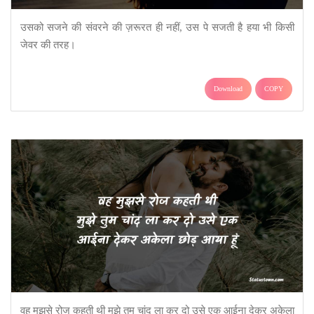
उसको सजने की संवरने की ज़रूरत​ ​ही नहीं​,​ ​उस पे सजती है हया भी किसी
जेवर ​की तरह।
Download
COPY
वह मुझसे रोज कहती थी मुझे तुम चांद ला कर दो उसे एक आईना देकर अकेला