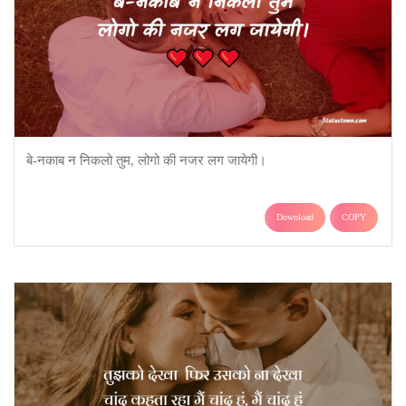
बे-नकाब न निकलो तुम, लोगो की नजर लग जायेगी।
Download
COPY